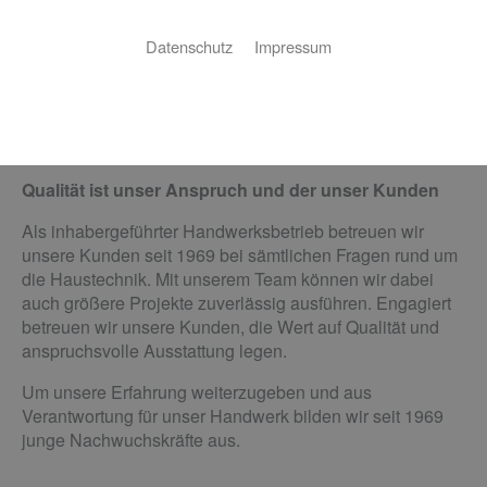
Datenschutz
Impressum
Ihr Handwerksdienstleister in
Siegen
Qualität ist unser Anspruch und der unser Kunden
Als inhabergeführter Handwerksbetrieb betreuen wir
unsere Kunden seit 1969 bei sämtlichen Fragen rund um
die Haustechnik. Mit unserem Team können wir dabei
auch größere Projekte zuverlässig ausführen. Engagiert
betreuen wir unsere Kunden, die Wert auf Qualität und
anspruchsvolle Ausstattung legen.
Um unsere Erfahrung weiterzugeben und aus
Verantwortung für unser Handwerk bilden wir seit 1969
junge Nachwuchskräfte aus.